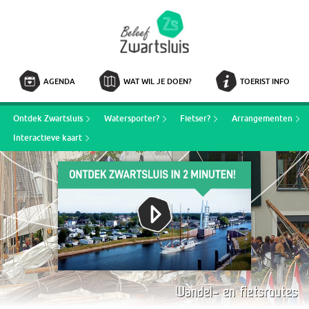
AGENDA
WAT WIL JE DOEN?
TOERIST INFO
Ontdek Zwartsluis
Watersporter?
Fietser?
Arrangementen
Interactieve kaart
Wandel- en fietsroutes