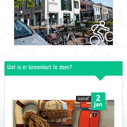
Wat is er binnenkort te doen?
2
vanaf
jan