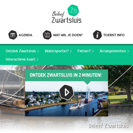
AGENDA
WAT WIL JE DOEN?
TOERIST INFO
Ontdek Zwartsluis
Watersporter?
Fietser?
Arrangementen
Interactieve kaart
Beleef Zwartsluis