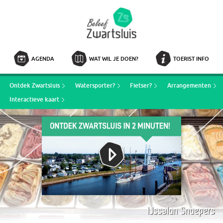
AGENDA
WAT WIL JE DOEN?
TOERIST INFO
Ontdek Zwartsluis
Watersporter?
Fietser?
Arrangementen
Interactieve kaart
IJssalon Snoepers